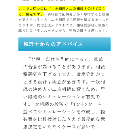
ここで大切なのは「一次相続と二次相続を分けて考え
る」視点です。
一次相続で配偶者が多く取得すると税額
が抑えられる一方、二次相続で相続税が増えるケースが
あります。税理士法人ヤマトでは、相続税評価と家族の
暮らしのバランスを見ながら、判断の軸を提示します。
税理士からのアドバイス
「節税」だけを目的にすると、家族
の合意が崩れることがあります。相続
税評価を下げる工夫と、遺産分割がま
とまる設計は両立が必要です。一次相
続の決め方が二次相続に響くため、早
い段階のシミュレーションが有効で
す。1次相続の段階で「1次＋2次」を
並べてシミュレーションを作成し、複
数案を比較検討したうえで最終的な意
思決定をいただくケースが多いで