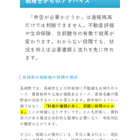
税理士からのアドバイス
「申告が必要かどうか」は通帳残高
だけでは判断できません。不動産評価
や生命保険、生前贈与の有無で結果が
変わります。わからない段階でも、状
況を伺えば必要書類と流れを先に作れ
ます。
長崎県の相続税の特徴や現状
長崎県では、長崎市などの市街地に不動産をお持ちのケ
ース、賃貸物件や土地が複数あるケース、家族名義の預
貯金が点在するケースが見られます。都市部のように一
律ではなく、
「財産の種類が多く、把握に時間がかか
る」
ことが特徴になりやすいです。ビルを所有し、賃料
収入がある場合は会計的な整理も必要になり、申告対応
の難度が上がります。
さらに、相続人が県外にいる、平日に集まれない、祝日