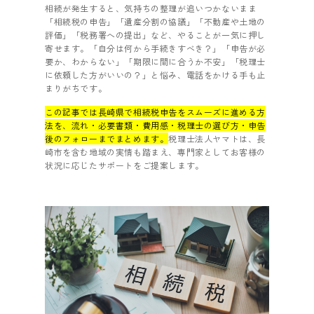
相続が発生すると、気持ちの整理が追いつかないまま
「相続税の申告」「遺産分割の協議」「不動産や土地の
評価」「税務署への提出」など、やることが一気に押し
寄せます。「自分は何から手続きすべき？」「申告が必
要か、わからない」「期限に間に合うか不安」「税理士
に依頼した方がいいの？」と悩み、電話をかける手も止
まりがちです。
この記事では長崎県で相続税申告をスムーズに進める方
法を、流れ・必要書類・費用感・税理士の選び方・申告
後のフォローまでまとめます。
税理士法人ヤマトは、長
崎市を含む地域の実情も踏まえ、専門家としてお客様の
状況に応じたサポートをご提案します。