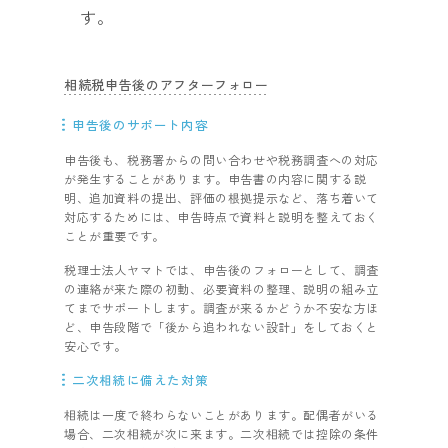
す。
相続税申告後のアフターフォロー
申告後のサポート内容
申告後も、税務署からの問い合わせや税務調査への対応
が発生することがあります。申告書の内容に関する説
明、追加資料の提出、評価の根拠提示など、落ち着いて
対応するためには、申告時点で資料と説明を整えておく
ことが重要です。
税理士法人ヤマトでは、申告後のフォローとして、調査
の連絡が来た際の初動、必要資料の整理、説明の組み立
てまでサポートします。調査が来るかどうか不安な方ほ
ど、申告段階で「後から追われない設計」をしておくと
安心です。
二次相続に備えた対策
相続は一度で終わらないことがあります。配偶者がいる
場合、二次相続が次に来ます。二次相続では控除の条件