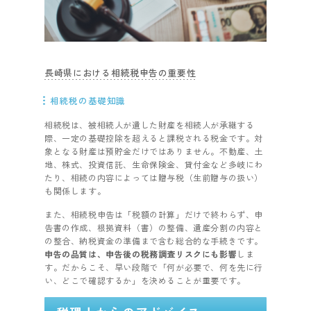
長崎県における相続税申告の重要性
相続税の基礎知識
相続税は、被相続人が遺した財産を相続人が承継する
際、一定の基礎控除を超えると課税される税金です。対
象となる財産は預貯金だけではありません。不動産、土
地、株式、投資信託、生命保険金、貸付金など多岐にわ
たり、相続の内容によっては贈与税（生前贈与の扱い）
も関係します。
また、相続税申告は「税額の計算」だけで終わらず、申
告書の作成、根拠資料（書）の整備、遺産分割の内容と
の整合、納税資金の準備まで含む総合的な手続きです。
申告の品質は、申告後の税務調査リスクにも影響
しま
す。だからこそ、早い段階で「何が必要で、何を先に行
い、どこで確認するか」を決めることが重要です。