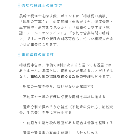
適切な税理士の選び方
長崎で税理士を探す際、ポイントは「相続税の実績」
「説明の丁寧さ」「対応範囲（申告だけか、遺産分割・
生前贈与・遺言まで見るか）」「連絡のしやすさ（電
話・メール・オンライン）」「予約や営業時間の明確
さ」です。土日や祝日の対応可否も、忙しい相続人が多
いほど重要になります。
事前準備の重要性
相続税申告は、準備で8割が決まると言っても過言では
ありません。準備とは、資料をただ集めることだけでは
なく、
相続人間の協議を進めるための整理
も含みます。
・財産の一覧を作り、抜けがないか確認する
・不動産や土地の評価に必要な資料を早めに揃える
・遺産分割で揉めそうな論点（不動産の分け方、納税資
金、生活費）を先に言語化する
・生前贈与や贈与税の履歴がある場合は情報を整理する
・遺言や遺言書の有無を確認し、方針を決める