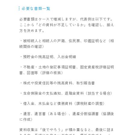
必要な書類一覧
必要書類はケースで増減しますが、代表例は以下です。
ここから「どの資料が不足しているか」を確認し、揃え
方を決めます。
・被相続人と相続人の戸籍、住民票、印鑑証明など（相
続関係の確認）
・預貯金の残高証明、入出金明細
・不動産・土地の登記事項証明書、固定資産税評価証明
書、図面等（評価の根拠）
・株式や投資信託等の残高資料、取引報告書
・生命保険金の支払通知、退職金資料（該当する場合）
・借入金、未払金など債務資料（課税財産の調整）
・遺言、遺言書（ある場合）、遺産分割協議書（協議後
に作成）
資料収集は「後でやろう」が積み重なると、最後に詰ま