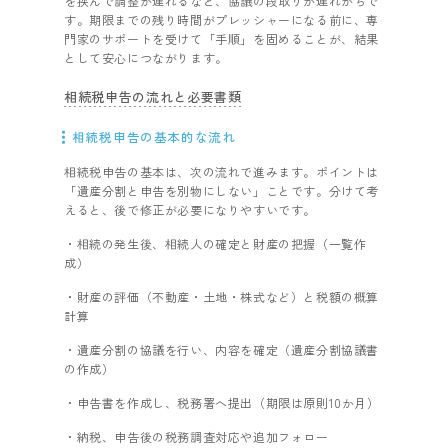
を挟んで調整が遅れるなど、協議の段取りが遅れがちで
す。期限までの残り時間がプレッシャーになる前に、専
門家のサポートを受けて「手順」を固めることが、結果
として安心につながります。
相続税申告の流れと必要書類
相続税申告の基本的な流れ
相続税申告の基本は、次の流れで進みます。ポイントは
「遺産分割と申告を別物にしない」ことです。分けて考
えると、後で修正が必要になりやすいです。
・相続の発生後、相続人の確定と財産の把握（一覧作
成）
・財産の評価（不動産・土地・株式など）と税額の概算
計算
・遺産分割の協議を行い、内容を確定（遺産分割協議書
の作成）
・申告書を作成し、税務署へ提出（期限は原則10か月）
・納税、申告後の税務調査対応や追加フォロー