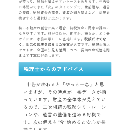
が変わり、税額が増えやすいケースもあります。申告後
に時間ができた「次」のタイミングで、生前贈与、遺言
の整備、納税資金の確保、資産の組み替えなど、対策を
検討すると選択肢が広がります。
特に不動産の割合が高い場合、納税資金の用意が課題に
なりやすいです。誰が住むか、貸すか、売るか、どう分
けるかは、家族の暮らしに直結します。
税額だけでな
く、生活の現実を踏まえた提案
が必要です。税理士法人
ヤマトは、全国の知見も活用しつつ、長崎の地域性を踏
まえて丁寧に伴走します。
税理士からのアドバイス
申告が終わると「やっと一息」と思
いますが、その時点が一番データが揃
っています。財産の全体像が見えてい
るので、二次相続の税額シミュレーシ
ョンや、遺言の整備を進める好機で
す。次の備えを“今”始めると安心が長
持ちします。