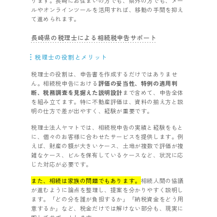
ります。長崎にお住まいの方でも、県外の方でも、メー
ルやオンラインツールを活用すれば、移動の手間を抑え
て進められます。
長崎県の税理士による相続税申告サポート
税理士の役割とメリット
税理士の役割は、申告書を作成するだけではありませ
ん。相続税申告における
評価の妥当性、特例の適用判
断、税務調査を見据えた説明設計
まで含めて、申告全体
を組み立てます。特に不動産評価は、資料の揃え方と説
明の仕方で差が出やすく、経験が重要です。
税理士法人ヤマトでは、相続税申告の実績と経験をもと
に、個々のお客様に合わせたサービスを提供します。例
えば、財産の額が大きいケース、土地が複数で評価が複
雑なケース、ビルを保有しているケースなど、状況に応
じた対応が必要です。
また、相続は家族の問題でもあります。
相続人間の協議
が進むように論点を整理し、提案を分かりやすく説明し
ます。「どの分を誰が負担するか」「納税資金をどう用
意するか」など、税金だけでは解けない部分も、現実に