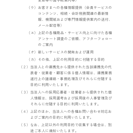
（ウ）お客さまへの各種情報提供（会員サービスの
コンテンツ、相続・会計税務関連の最新情
報、機関紙および専門情報提供案内の送付、
メール配信等）
（エ）上記の各種商品・サービス向上に向けた各種
アンケート調査のご依頼、アフターフォロー
のご案内
（オ）新しいサービスの開発および運用
（カ）その他、上記の利用目的に付随する目的
（２）当法人との連携先から提供された当該連携先の代
表者・従業者・顧客に係る個人情報は、連携業務
遂行上の諸連絡・事務処理及びそれらに付随する
目的に利用いたします。
（３）当法人への採用応募者・従業者から提供された個
人情報は、採用選考および採用後の人事管理及び
それらに付随する目的に利用いたします。
（４）上記のほか、当法人への各種お問い合わせ対応お
よびご案内の目的に利用いたします。
（５）なお、上記以外の利用目的で収集する場合は、別
途ご本人に通知いたします。