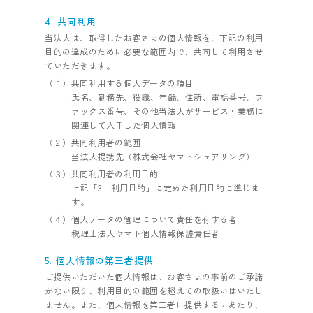
4. 共同利用
当法人は、取得したお客さまの個人情報を、下記の利用
目的の達成のために必要な範囲内で、共同して利用させ
ていただきます。
（１）共同利用する個人データの項目
氏名、勤務先、役職、年齢、住所、電話番号、フ
ァックス番号、その他当法人がサービス・業務に
関連して入手した個人情報
（２）共同利用者の範囲
当法人提携先（株式会社ヤマトシェアリング）
（３）共同利用者の利用目的
上記「3．利用目的」に定めた利用目的に準じま
す。
（４）個人データの管理について責任を有する者
税理士法人ヤマト個人情報保護責任者
5. 個人情報の第三者提供
ご提供いただいた個人情報は、お客さまの事前のご承諾
がない限り、利用目的の範囲を超えての取扱いはいたし
ません。また、個人情報を第三者に提供するにあたり、