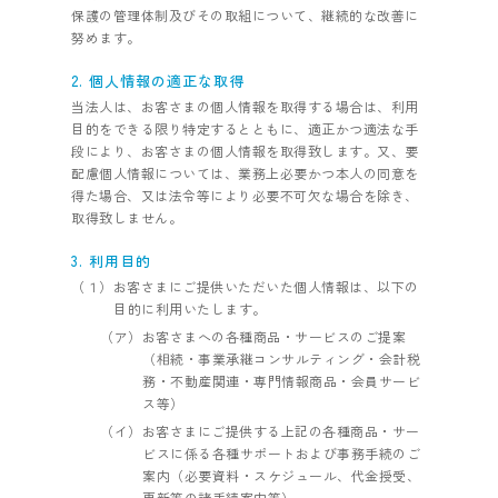
保護の管理体制及びその取組について、継続的な改善に
努めます。
2. 個人情報の適正な取得
当法人は、お客さまの個人情報を取得する場合は、利用
目的をできる限り特定するとともに、適正かつ適法な手
段により、お客さまの個人情報を取得致します。又、要
配慮個人情報については、業務上必要かつ本人の同意を
得た場合、又は法令等により必要不可欠な場合を除き、
取得致しません。
3. 利用目的
（１）お客さまにご提供いただいた個人情報は、以下の
目的に利用いたします。
（ア）お客さまへの各種商品・サービスのご提案
（相続・事業承継コンサルティング・会計税
務・不動産関連・専門情報商品・会員サービ
ス等）
（イ）お客さまにご提供する上記の各種商品・サー
ビスに係る各種サポートおよび事務手続のご
案内（必要資料・スケジュール、代金授受、
更新等の諸手続案内等）