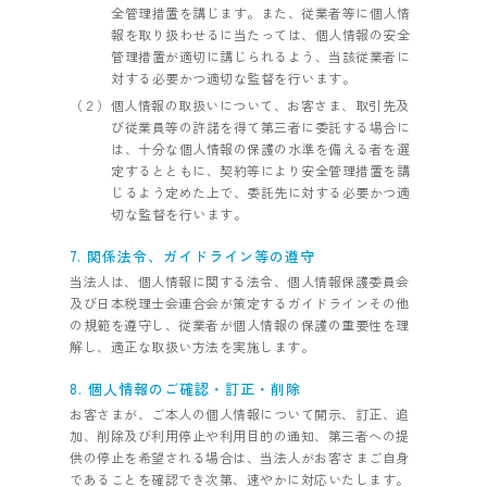
全管理措置を講じます。また、従業者等に個人情
報を取り扱わせるに当たっては、個人情報の安全
管理措置が適切に講じられるよう、当該従業者に
対する必要かつ適切な監督を行います。
（２）個人情報の取扱いについて、お客さま、取引先及
び従業員等の許諾を得て第三者に委託する場合に
は、十分な個人情報の保護の水準を備える者を選
定するとともに、契約等により安全管理措置を講
じるよう定めた上で、委託先に対する必要かつ適
切な監督を行います。
7. 関係法令、ガイドライン等の遵守
当法人は、個人情報に関する法令、個人情報保護委員会
及び日本税理士会連合会が策定するガイドラインその他
の規範を遵守し、従業者が個人情報の保護の重要性を理
解し、適正な取扱い方法を実施します。
8. 個人情報のご確認・訂正・削除
お客さまが、ご本人の個人情報について開示、訂正、追
加、削除及び利用停止や利用目的の通知、第三者への提
供の停止を希望される場合は、当法人がお客さまご自身
であることを確認でき次第、速やかに対応いたします。