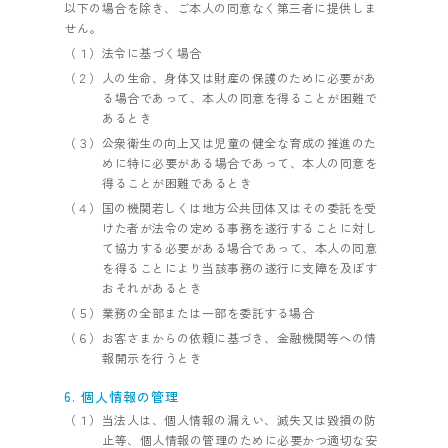
以下の場合を除き、ご本人の同意なく第三者に提供しま
せん。
（１）法令に基づく場合
（２）人の生命、身体又は財産の保護のために必要があ
る場合であって、本人の同意を得ることが困難で
あるとき
（３）公衆衛生の向上又は児童の健全な育成の推進のた
めに特に必要がある場合であって、本人の同意を
得ることが困難であるとき
（４）国の機関若しくは地方公共団体又はその委託を受
けた者が法令の定める事務を遂行することに対し
て協力する必要がある場合であって、本人の同意
を得ることにより当該事務の遂行に支障を及ぼす
おそれがあるとき
（５）業務の全部または一部を委託する場合
（６）お客さまからの依頼に基づき、金融機関等への情
報開示を行うとき
6. 個人情報の管理
（１）当法人は、個人情報の漏えい、滅失又は毀損の防
止等、個人情報の管理のために必要かつ適切な安