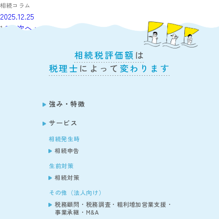
相続コラム
2025.12.25
1
2
3
次へ »
相続税評価額
は
税理士
によって
変わります
強み・特徴
サービス
相続発生時
相続申告
生前対策
相続対策
その他（法人向け）
税務顧問・税務調査・粗利増加営業支援・
事業承継・M&A